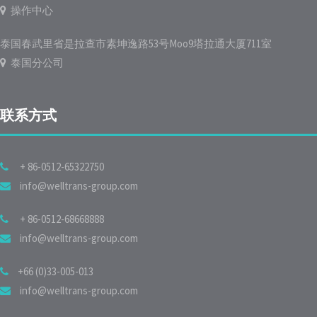
操作中心
泰国春武里省是拉查市素坤逸路53号Moo9塔拉通大厦711室
泰国分公司
联系方式
+ 86-0512-65322750
info@welltrans-group.com
+ 86-0512-68668888
info@welltrans-group.com
+66 (0)33-005-013
info@welltrans-group.com